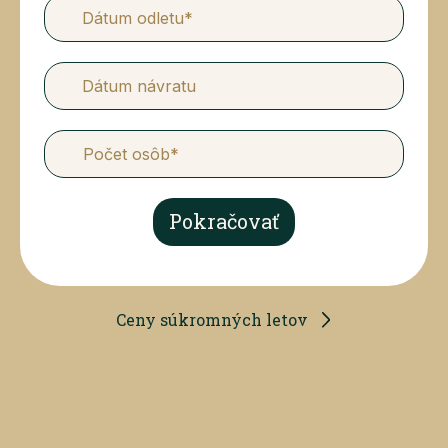
Dátum odletu*
Dátum návratu
Pokračovať
Ceny súkromných letov