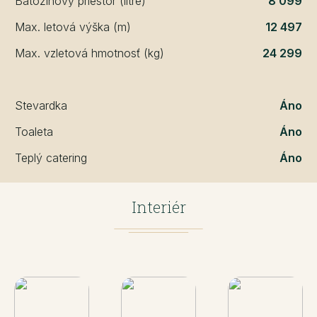
Batožinový priestor (litre)
8 099
Max. letová výška (m)
12 497
Max. vzletová hmotnosť (kg)
24 299
Stevardka
Áno
Toaleta
Áno
Teplý catering
Áno
Interiér