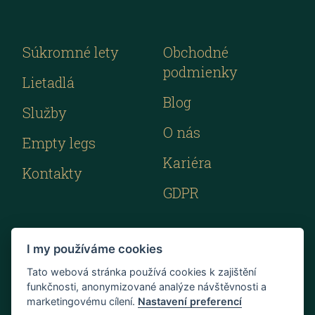
Súkromné lety
Obchodné
podmienky
Lietadlá
Blog
Služby
O nás
Empty legs
Kariéra
Kontakty
GDPR
I my používáme cookies
Tato webová stránka používá cookies k zajištění
funkčnosti, anonymizované analýze návštěvnosti a
marketingovému cílení.
Nastavení preferencí