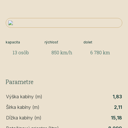
kapacita
rýchlosť
dolet
13 osôb
850 km/h
6 780 km
Parametre
Výška kabíny (m)
1,83
Šírka kabíny (m)
2,11
Dĺžka kabíny (m)
15,18