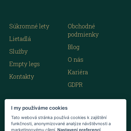
Súkromné lety
Obchodné
podmienky
Lietadlá
Blog
Služby
O nás
Empty legs
Kariéra
Kontakty
GDPR
I my používáme cookies
Tato webová stránka používá cookies k zajištění
funkčnosti, anonymizované analýze návštěvnosti a
marketingovému cílení.
Nastavení preferencí