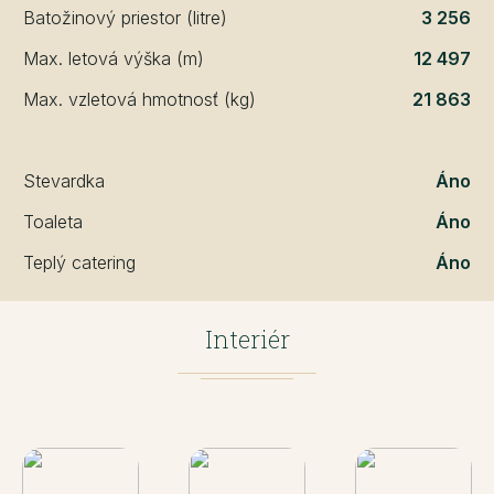
Batožinový priestor (litre)
3 256
Max. letová výška (m)
12 497
Max. vzletová hmotnosť (kg)
21 863
Stevardka
Áno
Toaleta
Áno
Teplý catering
Áno
Interiér