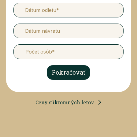
Dátum odletu*
Dátum návratu
Pokračovať
Ceny súkromných letov