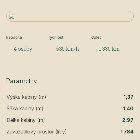
kapacita
rychlost
dolet
4 osoby
630 km/h
1 330 km
Parametry
Výška kabiny (m)
1,37
Šířka kabiny (m)
1,40
Délka kabiny (m)
2,97
Zavazadlový prostor (litry)
1 784