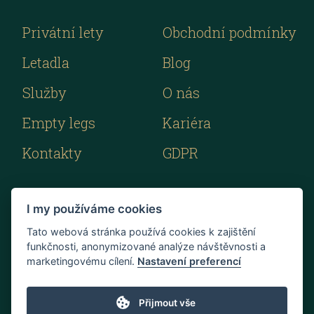
Privátní lety
Obchodní podmínky
Letadla
Blog
Služby
O nás
Empty legs
Kariéra
Kontakty
GDPR
I my používáme cookies
Tato webová stránka používá cookies k zajištění
funkčnosti, anonymizované analýze návštěvnosti a
marketingovému cílení.
Nastavení preferencí
Přijmout vše