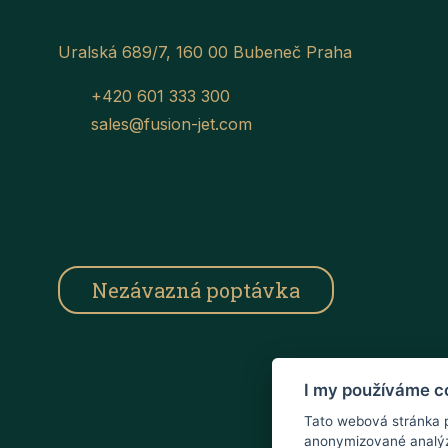
Uralská 689/7, 160 00 Bubeneč Praha
+420 601 333 300
sales@fusion-jet.com
Nezávazná poptávka
I my používáme c
Tato webová stránka po
anonymizované analýz