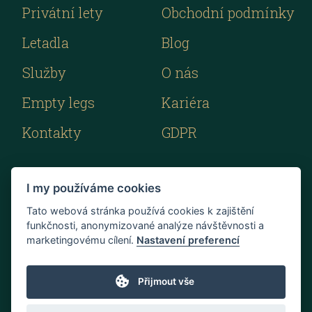
Privátní lety
Obchodní podmínky
Letadla
Blog
Služby
O nás
Empty legs
Kariéra
Kontakty
GDPR
I my používáme cookies
Tato webová stránka používá cookies k zajištění
funkčnosti, anonymizované analýze návštěvnosti a
marketingovému cílení.
Nastavení preferencí
Přijmout vše
Vytvořeno v
SUITU websites SE
• Běží na
MySuitu CMS
• © 2026