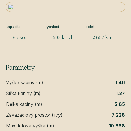
kapacita
rychlost
dolet
8 osob
593 km/h
2 667 km
Parametry
Výška kabiny (m)
1,46
Šířka kabiny (m)
1,37
Délka kabiny (m)
5,85
Zavazadlový prostor (litry)
7 228
Max. letová výška (m)
10 668