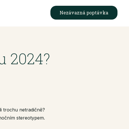
Nezávazná poptávka
u 2024?
li trochu netradičně?
ánočním stereotypem.