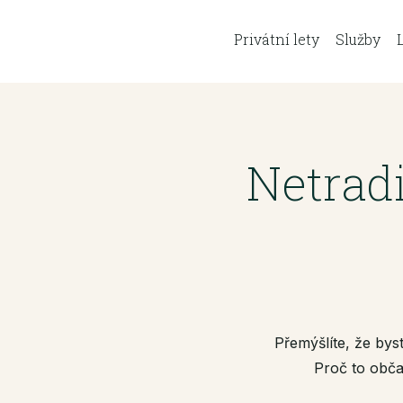
Privátní lety
Služby
Netrad
Přemýšlíte, že bys
Proč to obča