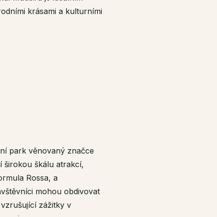
írodními krásami a kulturními
avní park věnovaný značce
í širokou škálu atrakcí,
Formula Rossa, a
ávštěvníci mohou obdivovat
vzrušující zážitky v