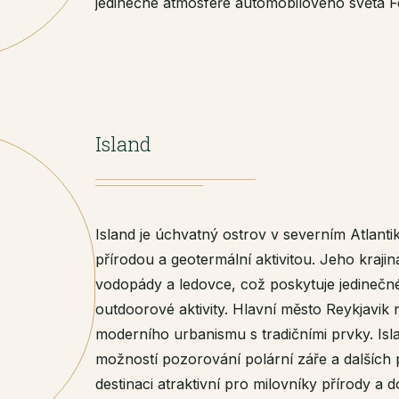
jedinečné atmosféře automobilového světa Fe
Island
Island je úchvatný ostrov v severním Atlant
přírodou a geotermální aktivitou. Jeho krajin
vodopády a ledovce, což poskytuje jedinečné
outdoorové aktivity. Hlavní město Reykjavik 
moderního urbanismu s tradičními prvky. Is
možností pozorování polární záře a dalších p
destinaci atraktivní pro milovníky přírody a 