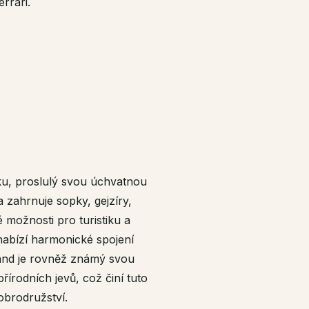
rrari.
iku, proslulý svou úchvatnou
a zahrnuje sopky, gejzíry,
 možnosti pro turistiku a
nabízí harmonické spojení
land je rovněž známý svou
řírodních jevů, což činí tuto
dobrodružství.