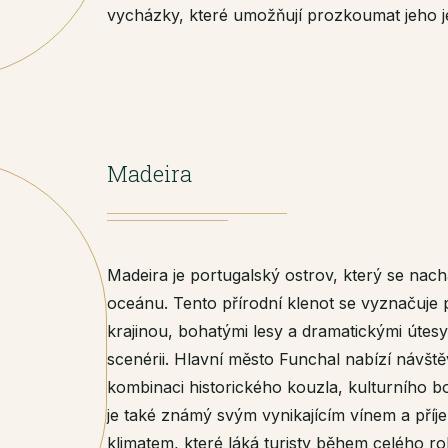
vycházky, které umožňují prozkoumat jeho je
Madeira
Madeira je portugalský ostrov, který se na
oceánu. Tento přírodní klenot se vyznačuj
krajinou, bohatými lesy a dramatickými útesy
scenérii. Hlavní město Funchal nabízí návš
kombinaci historického kouzla, kulturního b
je také známý svým vynikajícím vínem a př
klimatem, které láká turisty během celého ro