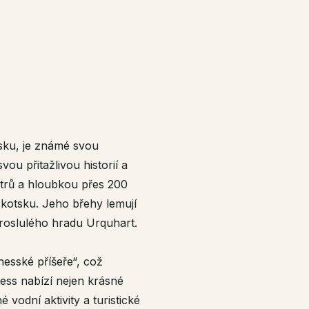
sku, je známé svou
vou přitažlivou historií a
etrů a hloubkou přes 200
Skotsku. Jeho břehy lemují
roslulého hradu Urquhart.
esské příšeře“, což
ess nabízí nejen krásné
 vodní aktivity a turistické