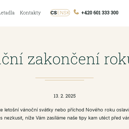
Letadla
Kontakty
+420 601 333 300
CS
EN
SK
iční zakončení rok
13. 2. 2025
te letošní vánoční svátky nebo příchod Nového roku oslavi
s nezkusit, níže Vám zasíláme naše tipy kam utéct před v