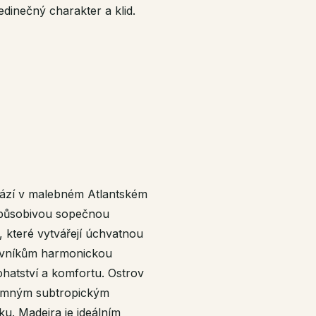
dinečný charakter a klid.
chází v malebném Atlantském
e působivou sopečnou
, které vytvářejí úchvatnou
těvníkům harmonickou
ohatství a komfortu. Ostrov
íjemným subtropickým
ku. Madeira je ideálním